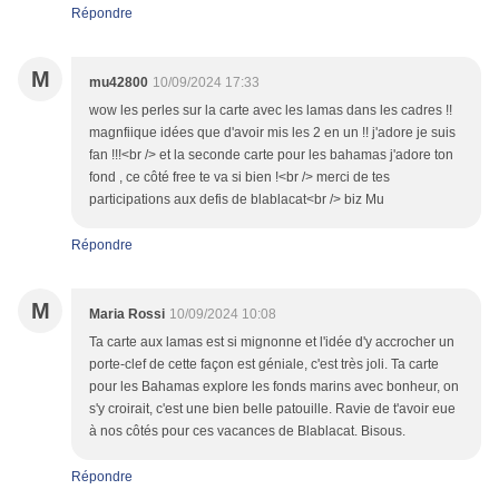
Répondre
M
mu42800
10/09/2024 17:33
wow les perles sur la carte avec les lamas dans les cadres !!
magnfiique idées que d'avoir mis les 2 en un !! j'adore je suis
fan !!!<br /> et la seconde carte pour les bahamas j'adore ton
fond , ce côté free te va si bien !<br /> merci de tes
participations aux defis de blablacat<br /> biz Mu
Répondre
M
Maria Rossi
10/09/2024 10:08
Ta carte aux lamas est si mignonne et l'idée d'y accrocher un
porte-clef de cette façon est géniale, c'est très joli. Ta carte
pour les Bahamas explore les fonds marins avec bonheur, on
s'y croirait, c'est une bien belle patouille. Ravie de t'avoir eue
à nos côtés pour ces vacances de Blablacat. Bisous.
Répondre