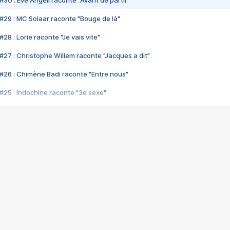
#30 : Eve Angeli raconte "Avant de partir"
#29 : MC Solaar raconte "Bouge de là"
28 : Lorie raconte "Je vais vite"
#27 : Christophe Willem raconte "Jacques a dit"
#26 : Chimène Badi raconte "Entre nous"
#25 : Indochine raconte "3e sexe"
#24 : Zaho raconte "C'est chelou"
#23 : Patrick Bruel raconte "Au café des délices"
#22 : Kyo raconte "Le chemin"
#21 : Nolwenn Leroy raconte "Cassé"
#20 : Patrick Hernandez raconte "Born to be alive"
#19 : Lorie raconte "Près de moi"
#18 : Michael Jones raconte "A nos actes manqués" (avec Jean-Jacque