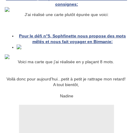
consignes:
J'ai réalisé une carte plutôt épurée que voici:
Pour le défi n°5, Sophfinette nous propose des mots
mêlés et nous fait voyager en Birmanie:
Voici ma carte que j'ai réalisée en y plaçant 8 mots.
Voilà donc pour aujourd'hui...petit à petit je rattrape mon retard!
A tout bientôt,
Nadine