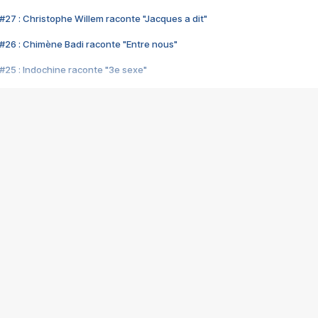
#27 : Christophe Willem raconte "Jacques a dit"
#26 : Chimène Badi raconte "Entre nous"
#25 : Indochine raconte "3e sexe"
#24 : Zaho raconte "C'est chelou"
#23 : Patrick Bruel raconte "Au café des délices"
#22 : Kyo raconte "Le chemin"
#21 : Nolwenn Leroy raconte "Cassé"
#20 : Patrick Hernandez raconte "Born to be alive"
#19 : Lorie raconte "Près de moi"
#18 : Michael Jones raconte "A nos actes manqués" (avec Jean-Jacque
#17 : Khaled raconte "Aïcha"
#16 : Corneille raconte "Parce qu'on vient de loin"