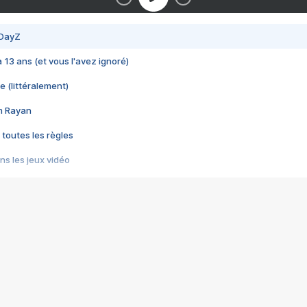
 DayZ
 a 13 ans (et vous l'avez ignoré)
e (littéralement)
im Rayan
 toutes les règles
s les jeux vidéo
us choquant de Rockstar ? - Le scandale BULLY
e plus moche de Steam
du RÊVE tourne au CAUCHEMAR
pendant 8 heures
it… à tort