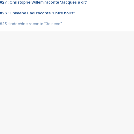
#27 : Christophe Willem raconte "Jacques a dit"
#26 : Chimène Badi raconte "Entre nous"
#25 : Indochine raconte "3e sexe"
#24 : Zaho raconte "C'est chelou"
#23 : Patrick Bruel raconte "Au café des délices"
#22 : Kyo raconte "Le chemin"
#21 : Nolwenn Leroy raconte "Cassé"
#20 : Patrick Hernandez raconte "Born to be alive"
#19 : Lorie raconte "Près de moi"
#18 : Michael Jones raconte "A nos actes manqués" (avec Jean-Jacque
#17 : Khaled raconte "Aïcha"
#16 : Corneille raconte "Parce qu'on vient de loin"
#15 : Indochine raconte "L'aventurier"