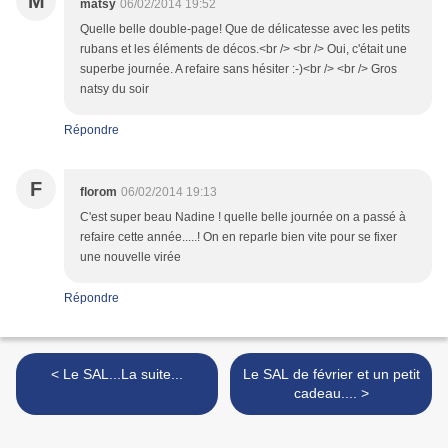
M
matsy
06/02/2014 19:52
Quelle belle double-page! Que de délicatesse avec les petits
rubans et les éléments de décos.<br /> <br /> Oui, c'était une
superbe journée. A refaire sans hésiter :-)<br /> <br /> Gros
natsy du soir
Répondre
F
florom
06/02/2014 19:13
C'est super beau Nadine ! quelle belle journée on a passé à
refaire cette année.....! On en reparle bien vite pour se fixer
une nouvelle virée
Répondre
< Le SAL...La suite...
Le SAL de février et un petit
cadeau.... >