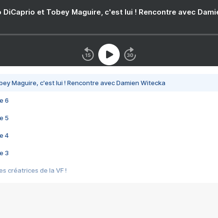
 DiCaprio et Tobey Maguire, c'est lui ! Rencontre avec Dam
bey Maguire, c'est lui ! Rencontre avec Damien Witecka
e 6
e 5
e 4
e 3
s créatrices de la VF !
e 2
e 1