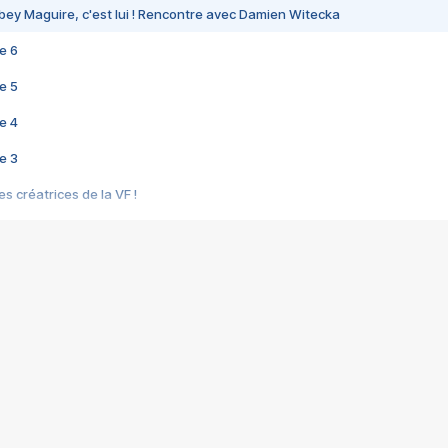
bey Maguire, c'est lui ! Rencontre avec Damien Witecka
e 6
e 5
e 4
e 3
s créatrices de la VF !
e 2
e 1
e Mektoub My Love arrive enfin ! Rencontre avec Shaïn Boumedine et Sal
i : après Toni en famille
elle réalise le bouleversant Dites lui que je l'aime
ais ! Rencontre autour de Vie privée de Rebecca Zlotowski
 de Marguerite, Grave... Rencontre avec Ella Rumpf