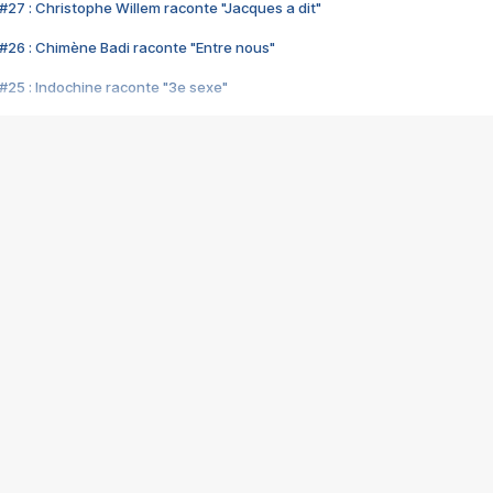
#27 : Christophe Willem raconte "Jacques a dit"
#26 : Chimène Badi raconte "Entre nous"
#25 : Indochine raconte "3e sexe"
#24 : Zaho raconte "C'est chelou"
#23 : Patrick Bruel raconte "Au café des délices"
#22 : Kyo raconte "Le chemin"
#21 : Nolwenn Leroy raconte "Cassé"
#20 : Patrick Hernandez raconte "Born to be alive"
#19 : Lorie raconte "Près de moi"
#18 : Michael Jones raconte "A nos actes manqués" (avec Jean-Jacque
#17 : Khaled raconte "Aïcha"
#16 : Corneille raconte "Parce qu'on vient de loin"
#15 : Indochine raconte "L'aventurier"