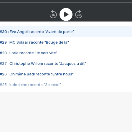
#30 : Eve Angeli raconte "Avant de partir"
#29 : MC Solaar raconte "Bouge de là"
28 : Lorie raconte "Je vais vite"
#27 : Christophe Willem raconte "Jacques a dit"
#26 : Chimène Badi raconte "Entre nous"
#25 : Indochine raconte "3e sexe"
#24 : Zaho raconte "C'est chelou"
#23 : Patrick Bruel raconte "Au café des délices"
#22 : Kyo raconte "Le chemin"
#21 : Nolwenn Leroy raconte "Cassé"