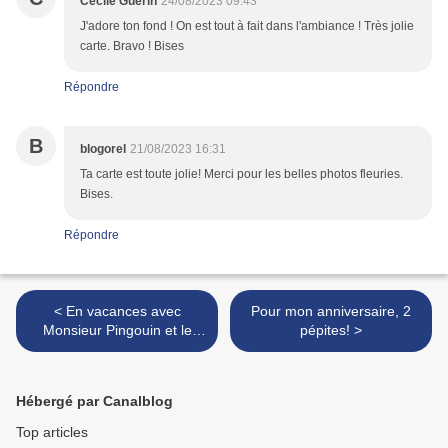
Cecile Guerin
24/08/2023 09:43
J'adore ton fond ! On est tout à fait dans l'ambiance ! Très jolie
carte. Bravo ! Bises
Répondre
B
blogorel
21/08/2023 16:31
Ta carte est toute jolie! Merci pour les belles photos fleuries.
Bises.
Répondre
< En vacances avec
Pour mon anniversaire, 2
Monsieur Pingouin et le
pépites! >
CBBB...Etape n°5: le
Portugal!
Hébergé par Canalblog
Top articles