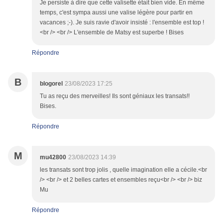
Je persiste à dire que cette valisette était bien vide. En même
temps, c'est sympa aussi une valise légère pour partir en
vacances ;-). Je suis ravie d'avoir insisté : l'ensemble est top !
<br /> <br /> L'ensemble de Matsy est superbe ! Bises
Répondre
B
blogorel
23/08/2023 17:25
Tu as reçu des merveilles! Ils sont géniaux les transats!!
Bises.
Répondre
M
mu42800
23/08/2023 14:39
les transats sont trop jolis , quelle imagination elle a cécile.<br
/> <br /> et 2 belles cartes et ensembles reçu<br /> <br /> biz
Mu
Répondre