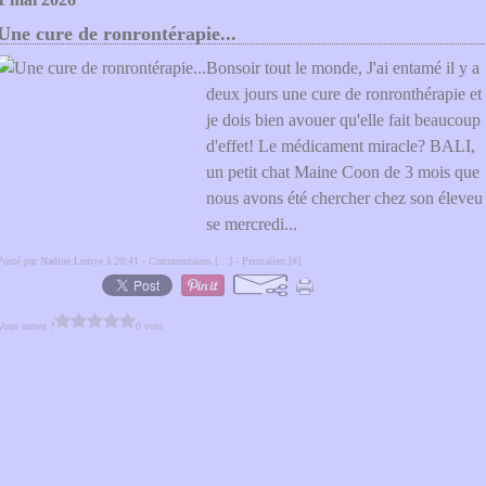
Une cure de ronrontérapie...
Bonsoir tout le monde, J'ai entamé il y a
deux jours une cure de ronronthérapie et
je dois bien avouer qu'elle fait beaucoup
d'effet! Le médicament miracle? BALI,
un petit chat Maine Coon de 3 mois que
nous avons été chercher chez son éleveu
se mercredi...
Posté par Nadine Lemye à 20:41 -
Commentaires [
…
]
- Permalien [
#
]
Vous aimez ?
0 vote