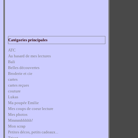
Catégories principales
ATC
Au hasard de mes lectures
Bali
Belles découvertes
Broderie et cie
cartes
cartes reçues
couture
Lukas
Ma poupée Emilie
Mes coups de coeur lecture
Mes photos
Mmmmhhhhh!
Mon scrap
Petites décos, petits cadeaux...
Tricot