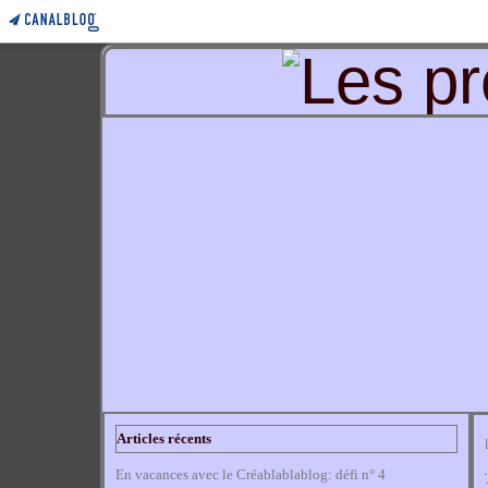
Articles récents
En vacances avec le Créablablablog: défi n° 4