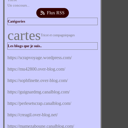
Un concours...
Flux RSS
Catégories
cartes
Tricot et compagnie
pages
Les blogs que je suis..
https://scrapvoyage.wordpress.com/
https://mu42800.over-blog.com/
https://sophfinette.over-blog.com/
https://guignardmg.canalblog.com/
https://perlesetscrap.canalblog.com/
https://creagil.over-blog.net/
https://mamezaboune.canalblog.com/