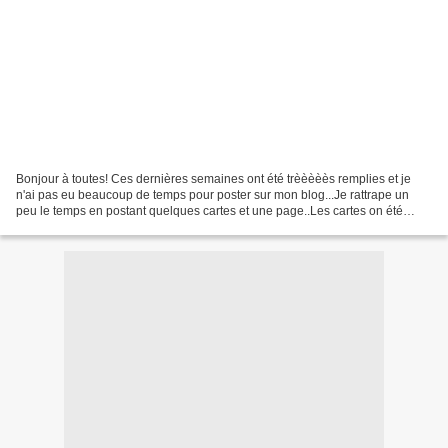
Bonjour à toutes! Ces dernières semaines ont été trèèèèès remplies et je
n'ai pas eu beaucoup de temps pour poster sur mon blog...Je rattrape un
peu le temps en postant quelques cartes et une page..Les cartes on été
réalisées sur une idée de Cartoline,...