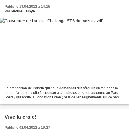
Publié le 13/04/2012 à 14:15
Par
Nadine Lemye
La proposition de Babeth qui nous demandait d'insérer un dicton dans la
page m'a tout de suite fait penser à ces photos prise en automne au Parc
Solvay qui abrite la Fondation Folon ( plus de renseignements sur ce parc
ICI ) Je me suis inspirée d'une...
Vive la craie!
Publié le 02/04/2012 à 19:27