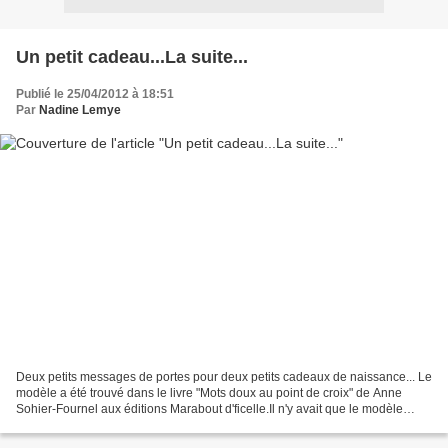
Un petit cadeau...La suite...
Publié le 25/04/2012 à 18:51
Par
Nadine Lemye
Deux petits messages de portes pour deux petits cadeaux de naissance... Le
modèle a été trouvé dans le livre "Mots doux au point de croix" de Anne
Sohier-Fournel aux éditions Marabout d'ficelle.Il n'y avait que le modèle
fille..Je l'ai détourné en modèle...