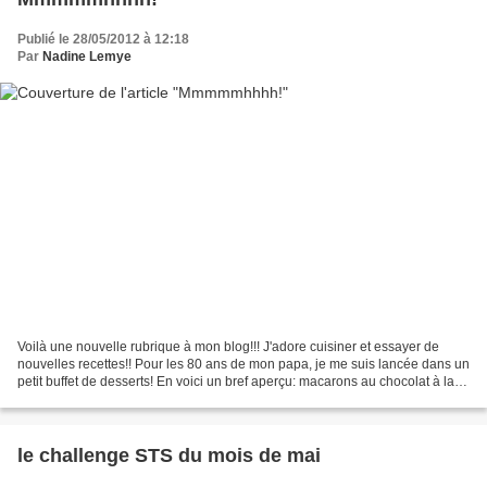
Publié le 28/05/2012 à 12:18
Par
Nadine Lemye
Voilà une nouvelle rubrique à mon blog!!! J'adore cuisiner et essayer de
nouvelles recettes!! Pour les 80 ans de mon papa, je me suis lancée dans un
petit buffet de desserts! En voici un bref aperçu: macarons au chocolat à la
crème de cuberdons: je ne...
le challenge STS du mois de mai