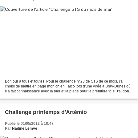
Bonjour à tous et toutes! Pour le challenge n°23 de STS de ce mois, j'ai
choisi de mettre en page mon chien Falco lors d'une virée à Bray-Dunes où
il a fait connaissance avec la mer et la plage pour la première fois! J'ai donc
suivi le sketch proposé...
Challenge printemps d'Artémio
Publié le 01/05/2012 à 18:47
Par
Nadine Lemye