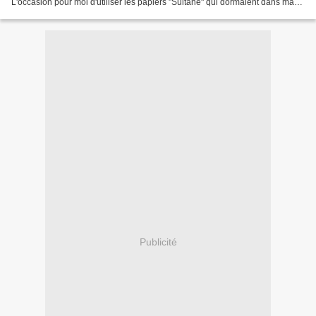
L'occasion pour moi d'utiliser les papiers "Sultane" qui dormaient dans ma
boîte et le nouveau cachet Automne acheté...
Publicité