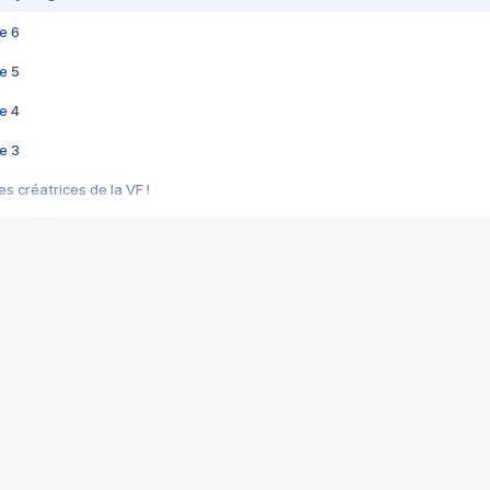
e 6
e 5
e 4
e 3
s créatrices de la VF !
e 2
e 1
e Mektoub My Love arrive enfin ! Rencontre avec Shaïn Boumedine et Sal
i : après Toni en famille
elle réalise le bouleversant Dites lui que je l'aime
ais ! Rencontre autour de Vie privée de Rebecca Zlotowski
 de Marguerite, Grave... Rencontre avec Ella Rumpf