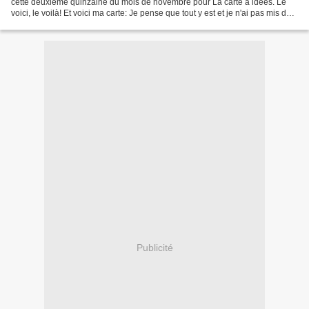
cette deuxième quinzaine du mois de novembre pour La carte à idées. Le
voici, le voilà! Et voici ma carte: Je pense que tout y est et je n'ai pas mis de
noir! Bisous à toutes...
Publicité