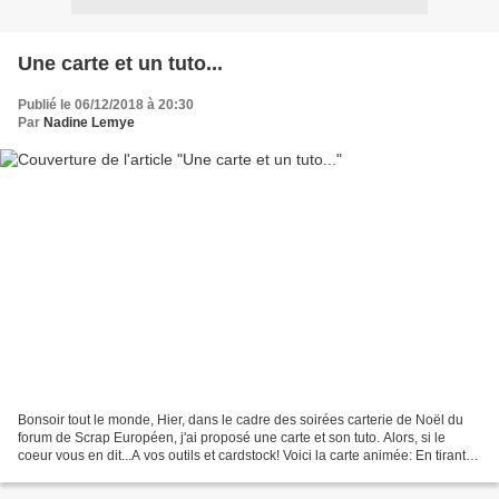
Une carte et un tuto...
Publié le 06/12/2018 à 20:30
Par
Nadine Lemye
Bonsoir tout le monde, Hier, dans le cadre des soirées carterie de Noël du
forum de Scrap Européen, j'ai proposé une carte et son tuto. Alors, si le
coeur vous en dit...A vos outils et cardstock! Voici la carte animée: En tirant
sur les deux petits rubans,...