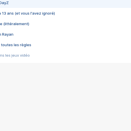
 DayZ
 a 13 ans (et vous l'avez ignoré)
e (littéralement)
im Rayan
 toutes les règles
s les jeux vidéo
us choquant de Rockstar ? - Le scandale BULLY
e plus moche de Steam
du RÊVE tourne au CAUCHEMAR
pendant 8 heures
it… à tort
umiliés par un jeu vidéo
ire - Final Fantasy 8