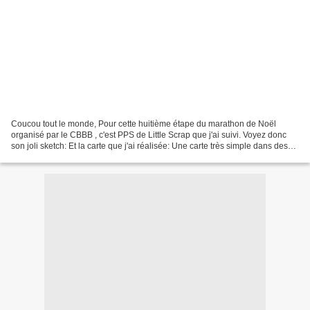
Coucou tout le monde, Pour cette huitième étape du marathon de Noël
organisé par le CBBB , c'est PPS de Little Scrap que j'ai suivi. Voyez donc
son joli sketch: Et la carte que j'ai réalisée: Une carte très simple dans des
tons très très doux... Voilà...